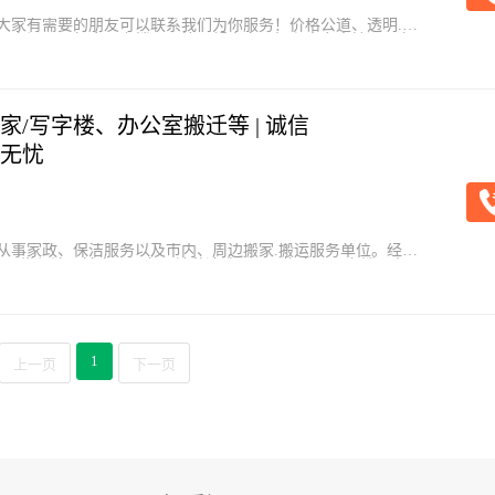
大家有需要的朋友可以联系我们为你服务！价格公道、透明.
元、夜间以80起步！上楼层另算！望大家理解和大力支持）服务
运清理卫生垃圾和外包工程服务！宠物托运寄养及综合服务！
信第一！非诚勿扰！二十四小时开通服务！
/写字楼、办公室搬迁等 | 诚信
无忧
从事家政、保洁服务以及市内、周边搬家.搬运服务单位。经营
居家日常保洁、钟点工服务；地毯清洗。居民搬家；写字楼、办
放心以专业水准让您满意我们期待与您的合作
1
上一页
下一页