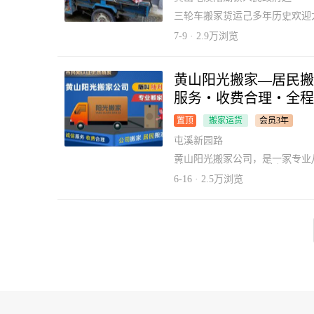
三轮车搬家货运己多年历史欢迎
（市区中心范围内一车计费50
范围、居民公司店面工厂搬家搬
7-9 · 2.9万浏览
可电话咨询、上门免费估价！诚
黄山阳光搬家—居民搬家
服务・收费合理・全程
置顶
搬家运货
会员3年
屯溪新园路
黄山阳光搬家公司，是一家专业
范围： 单位、家庭开荒保洁;
公室搬迁等等。以诚信服务让您
6-16 · 2.5万浏览