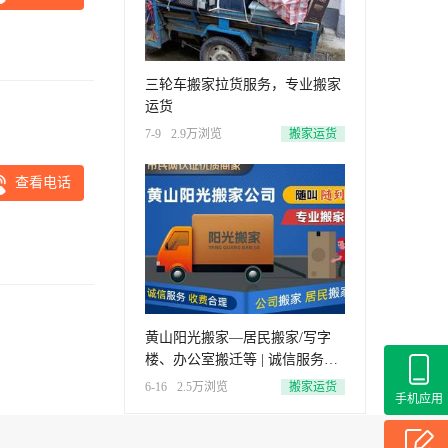
三轮车搬家拉货服务，专业搬家
运货
7-9
2.9万浏览
搬家运货
查看电话
黄山阳光搬家—居民搬家/写字
楼、办公室搬迁等 | 诚信服务・
收费合理・全程无忧
6-16
2.5万浏览
搬家运货
手机应用