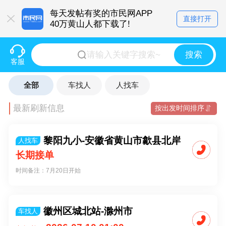
每天发帖有奖的市民网APP
直接打开
40万黄山人都下载了!
搜索
客服
全部
车找人
人找车
最新刷新信息
按出发时间排序
黎阳九小-安徽省黄山市歙县北岸
人找车
镇大阜村
长期接单
时间备注：7月20日开始
徽州区城北站-滁州市
车找人